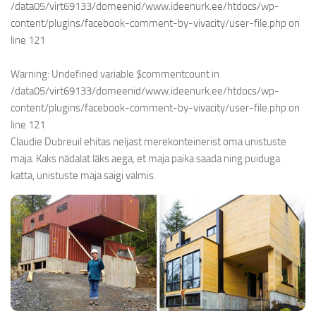
/data05/virt69133/domeenid/www.ideenurk.ee/htdocs/wp-
content/plugins/facebook-comment-by-vivacity/user-file.php
on
line
121
Warning
: Undefined variable $commentcount in
/data05/virt69133/domeenid/www.ideenurk.ee/htdocs/wp-
content/plugins/facebook-comment-by-vivacity/user-file.php
on
line
121
Claudie Dubreuil ehitas neljast merekonteinerist oma unistuste
maja. Kaks nädalat läks aega, et maja paika saada ning puiduga
katta, unistuste maja saigi valmis.