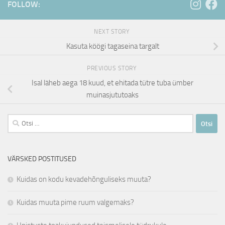
FOLLOW:
NEXT STORY
Kasuta köögi tagaseina targalt
PREVIOUS STORY
Isal läheb aega 18 kuud, et ehitada tütre tuba ümber
muinasjututoaks
Otsi:
VÄRSKED POSTITUSED
Kuidas on kodu kevadehõnguliseks muuta?
Kuidas muuta pime ruum valgemaks?