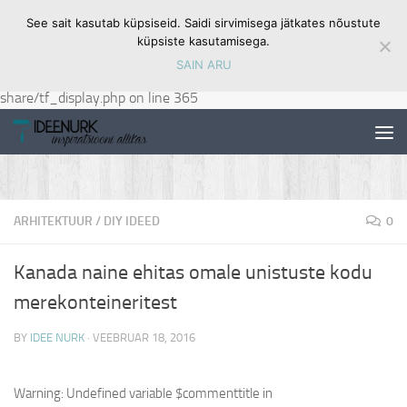
See sait kasutab küpsiseid. Saidi sirvimisega jätkates nõustute
Skip to content
Warning
: Undefined variable $url in
küpsiste kasutamisega.
/data05/virt69133/domeenid/www.ideenurk.ee/htdocs/wp-
SAIN ARU
content/plugins/twitter-facebook-google-plusone-
share/tf_display.php
on line
365
ARHITEKTUUR
/
DIY IDEED
0
Kanada naine ehitas omale unistuste kodu
merekonteineritest
BY
IDEE NURK
·
VEEBRUAR 18, 2016
Warning
: Undefined variable $commenttitle in