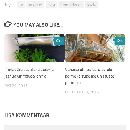
Tags:
diy
konteiner
maja
merekonteiner
suvila
YOU MAY ALSO LIKE...
0
0
Kuidas ära kasutada seisma
Vanaisa ehitas lastelastele
jäänud vihmaveerennid
kolmekorruselise unistuste
puumaja
MAI 29, 2015
OKTOOBER 3, 2016
LISA KOMMENTAAR