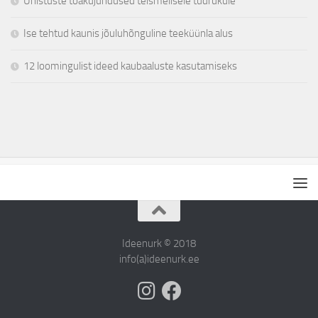
Unistuste toakujundused teismelisele tüdrukule
Ise tehtud kaunis jõuluhõnguline teeküünla alus
12 loomingulist ideed kaubaaluste kasutamiseks
Ideenurk © 2018
info(a)ideenurk.ee